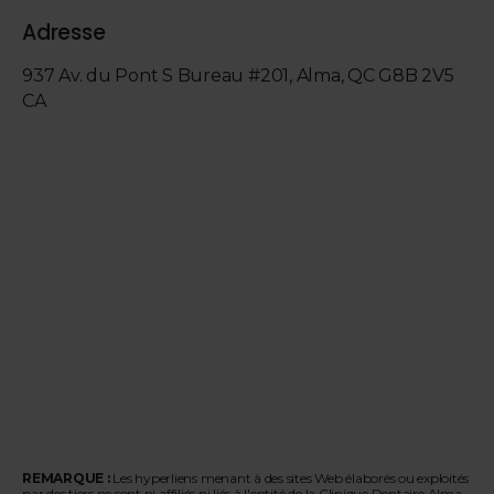
Adresse
937 Av. du Pont S Bureau #201
Alma
QC
G8B 2V5
CA
REMARQUE :
Les hyperliens menant à des sites Web élaborés ou exploités
par des tiers ne sont ni affiliés ni liés à l'entité de la Clinique Dentaire Alma.