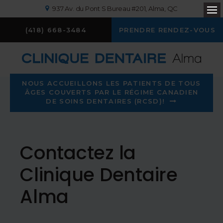
937 Av. du Pont S Bureau #201
Alma
QC
Ou
(418) 668-3484
PRENDRE RENDEZ-VOUS
NOUS ACCUEILLONS LES PATIENTS DE TOUS
ÂGES COUVERTS PAR LE RÉGIME CANADIEN
DE SOINS DENTAIRES (RCSD)!
Contactez la
Clinique Dentaire
Alma