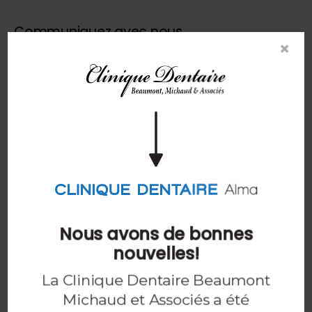
Communiquez avec nous
×
Pour demander un rendez-vous ou nous poser une
question, remplissez le formulaire ci-dessous et
nous vous recontacterons sous peu.
Prénom :
*
Nom :
*
Courriel :
*
Nous avons de bonnes
nouvelles!
La Clinique Dentaire Beaumont
Téléphone :
*
Michaud et Associés a été