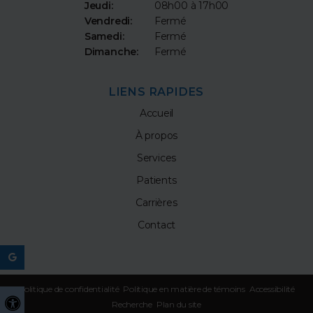
Jeudi:
08h00 à 17h00
Vendredi:
Fermé
Samedi:
Fermé
Dimanche:
Fermé
LIENS RAPIDES
Accueil
À propos
Services
Patients
Carrières
Contact
Politique de confidentialité
Politique en matière de témoins
Accessibilité
Version accessible
Recherche
Plan du site