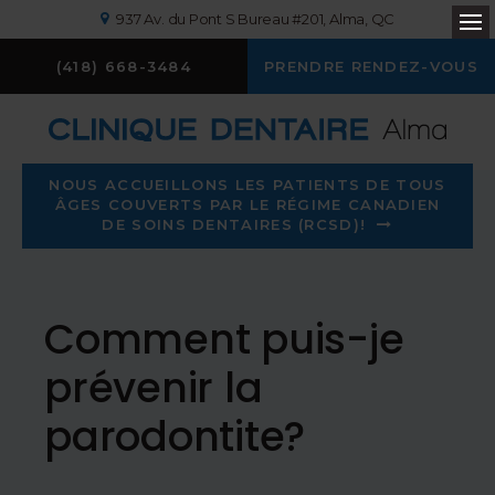
937 Av. du Pont S Bureau #201
Alma
QC
Ou
(418) 668-3484
PRENDRE RENDEZ-VOUS
NOUS ACCUEILLONS LES PATIENTS DE TOUS
ÂGES COUVERTS PAR LE RÉGIME CANADIEN
DE SOINS DENTAIRES (RCSD)!
Comment puis-je
prévenir la
parodontite?