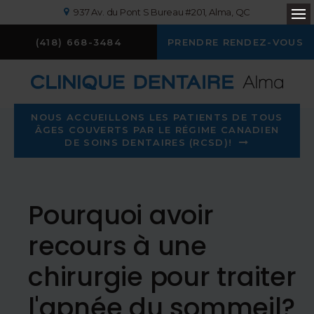
937 Av. du Pont S Bureau #201
Alma
QC
Ou
(418) 668-3484
PRENDRE RENDEZ-VOUS
NOUS ACCUEILLONS LES PATIENTS DE TOUS
ÂGES COUVERTS PAR LE RÉGIME CANADIEN
DE SOINS DENTAIRES (RCSD)!
Pourquoi avoir
recours à une
chirurgie pour traiter
l'apnée du sommeil?