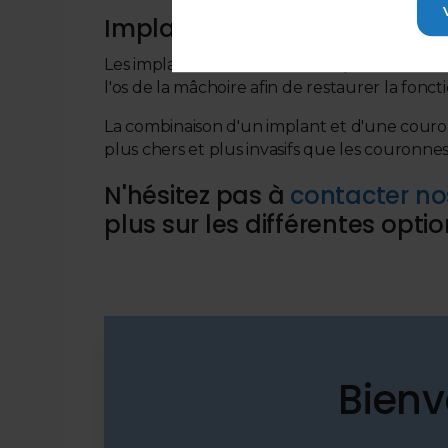
Implants dentaires
Les implants dentaires sont de petits tenons 
l'os de la mâchoire afin de restaurer la fonc
La combinaison d'un implant et d'une couronn
plus chers et plus invasifs que les couronne
N'hésitez pas à
contacter no
plus sur les différentes opt
Bienv