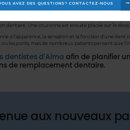
VOUS AVEZ DES QUESTIONS? CONTACTEZ-NOUS
en titane qui agissent comme des racines dentaires artific
tion dentaire. Une couronne est ensuite placée sur le dessu
e a l'apparence, la sensation et la fonction d'une dent n
s ou les ponts, mais de nombreux patients pensent que l'i
s dentistes d'Alma
afin de planifier u
ions de remplacement dentaire.
enue aux nouveaux pa