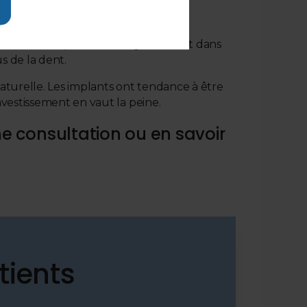
ielles et sont placés chirurgicalement dans
s de la dent.
aturelle. Les implants ont tendance à être
nvestissement en vaut la peine.
ne consultation ou en savoir
tients