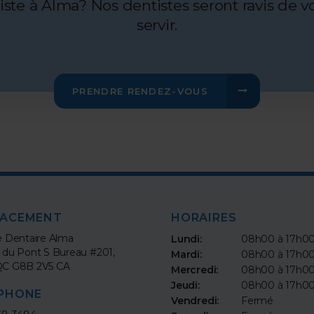
te à Alma? Nos dentistes seront ravis de vo
servir.
PRENDRE RENDEZ-VOUS
LACEMENT
HORAIRES
e Dentaire Alma
Lundi:
08h00 à 17h0
. du Pont S Bureau #201
Mardi:
08h00 à 17h0
QC
G8B 2V5
CA
Mercredi:
08h00 à 17h0
Jeudi:
08h00 à 17h0
PHONE
Vendredi:
Fermé