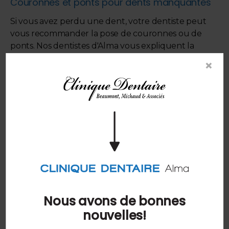
Couronnes et ponts pour dents manquantes
Si vous avez perdu une dent, votre dentiste peut
vous recommander la pose de couronnes ou de
ponts. Nos dentistes d'Alma vous expliquent la
différence entre ces restaurations dentaires et ce à
×
quoi vous pouvez vous attendre.
EN SAVOIR PLUS
La chirurgie reconstructrice du visage est-elle
un bon choix pour moi?
Qu'est-ce que la chirurgie reconstructrice du visage
et dans quels cas est-elle recommandée? Nos
dentistes d'Alma vous explique.
Nous avons de bonnes
EN SAVOIR PLUS
nouvelles!