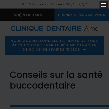
937 Av. du Pont S Bureau #201
Alma
QC
Ou
(418) 668-3484
PRENDRE RENDEZ-VOUS
NOUS ACCUEILLONS LES PATIENTS DE TOUS
ÂGES COUVERTS PAR LE RÉGIME CANADIEN
DE SOINS DENTAIRES (RCSD)!
Conseils sur la santé
buccodentaire