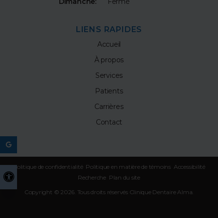
Dimanche:
Fermé
LIENS RAPIDES
Accueil
À propos
Services
Patients
Carrières
Contact
Politique de confidentialité
Politique en matière de témoins
Accessibilité
Version accessible
Recherche
Plan du site
Copyright © 2026. Tous droits réservés
Clinique Dentaire Alma
.