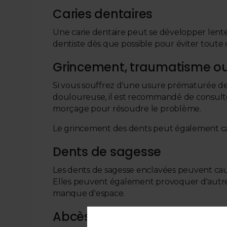
Caries dentaires
Une carie dentaire peut se développer len
dentiste dès que possible pour éviter toute 
Grincement, traumatisme ou
Si vous souffrez d'une usure prématurée d
douloureuse, il est recommandé de consult
morçage pour résoudre le problème.
Le grincement des dents peut également cause
Dents de sagesse
Les dents de sagesse enclavées peuvent cause
Elles peuvent également provoquer d'autres
manque d'espace.
Abcès dentaire