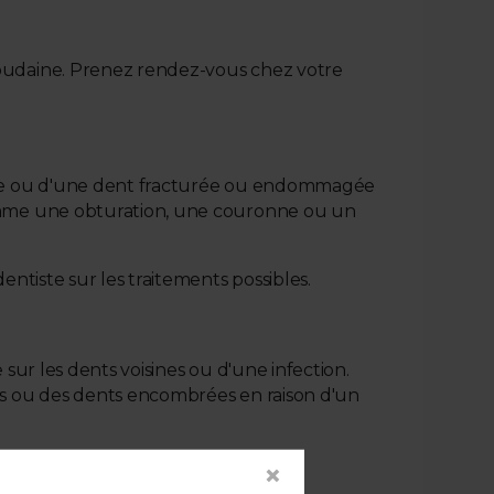
oudaine. Prenez rendez-vous chez votre
sage ou d'une dent fracturée ou endommagée
comme une obturation, une couronne ou un
ntiste sur les traitements possibles.
ur les dents voisines ou d'une infection.
es ou des dents encombrées en raison d'un
×