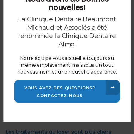
protection spéciales pour protéger ses yeux des
nouvelles!
rayons lumineux. Les lasers dentaires sont conçus
La Clinique Dentaire Beaumont
pour être très précis, ce qui signifie que les zones
environnantes sont moins susceptibles d'être
Michaud et Associés a été
touchées, réduisant ainsi les risques de dommages
renommée la Clinique Dentaire
collatéraux.
Alma.
Mythes et idées reçues
Notre équipe vous accueille toujours au
Il existe de nombreux mythes sur les lasers,
même emplacement, mais sous un tout
notamment :
nouveau nom et une nouvelle apparence.
Les lasers ne sont pas sûrs
VOUS AVEZ DES QUESTIONS?
Comme mentionné ci-dessus, les lasers sont
CONTACTEZ-NOUS
sécuritaires, car ils sont testés et nécessitent une
formation avant de pouvoir les utiliser. Ils peuvent
également réduire l'anxiété chez les patients mal à
l'aise avec l'utilisation d'outils dentaires traditionnels.
Les traitements au laser sont plus chers