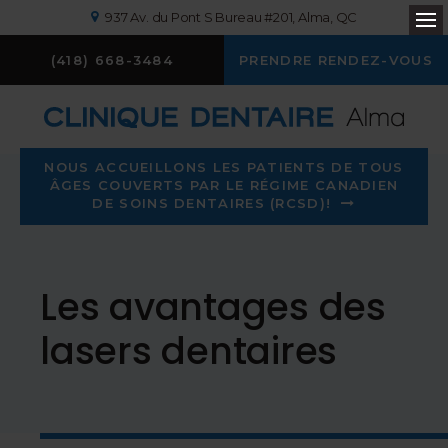
937 Av. du Pont S Bureau #201
Alma
QC
Ou
(418) 668-3484
PRENDRE RENDEZ-VOUS
NOUS ACCUEILLONS LES PATIENTS DE TOUS
ÂGES COUVERTS PAR LE RÉGIME CANADIEN
DE SOINS DENTAIRES (RCSD)!
Les avantages des
lasers dentaires