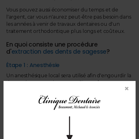
Vous pouvez aussi économiser du temps et de
l'argent, car vous n'aurez peut-être pas besoin dans
les années à venir de travaux dentaires ou d'un
traitement orthodontique plus longs et coûteux.
En quoi consiste une procédure
d'
extraction des dents de sagesse
?
Étape 1 : Anesthésie
Un anesthésique local sera utilisé afin d'engourdir la
dent et la zone environnante. Si vous êtes
×
particulièrement anxieux(se), votre dentiste ou
chirurgien peut vous fournir un sédatif pour vous
aider à vous détendre, généralement avec une
injection dans le bras. L'anesthésie générale est
rarement utilisée, uniquement dans les cas où la
chirurgie a lieu à l'hôpital.
Étape 2 : Retrait de la dent