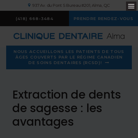
937 Av. du Pont S Bureau #201
Alma
QC
Ou
(418) 668-3484
PRENDRE RENDEZ-VOUS
NOUS ACCUEILLONS LES PATIENTS DE TOUS
ÂGES COUVERTS PAR LE RÉGIME CANADIEN
DE SOINS DENTAIRES (RCSD)!
Extraction de dents
de sagesse : les
avantages