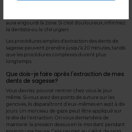
Une fois vos dents de sagesse retirées, vous ne
devriez pas ressentir de douleur, car l'anesthésique
aura engourdi la zone. Si c'est douloureux, informez
le dentiste ou le chirurgien.
Les procédures simples d'extraction des dents de
sagesse peuvent prendre jusqu'à 20 minutes, tandis
que les procédures complexes durent plus
longtemps.
Que dois-je faire après l'extraction de mes
dents de sagesse?
Vous devriez pouvoir rentrer chez vous le jour
même. Si vous avez des points de suture sur les
gencives, ils disparaîtront d’eux-mêmes en sept à dix
jours. Un morceau de gaze peut être appliqué sur
le site de l'extraction. On vous demandera de
maintenir la pression dessus en le mordant pendant
environ une heure. Cela permet au caillot de sang